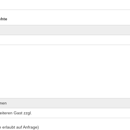
chte
onen
eiteren Gast zzgl.
 erlaubt auf Anfrage)