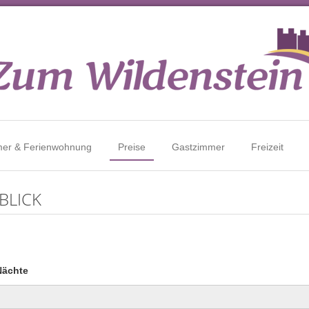
er & Ferienwohnung
Preise
Gastzimmer
Freizeit
BLICK
Nächte